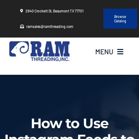
Skip
2640 Crockett St, Beaumont TX 77701
to
Browse
Catalog
content
ramsales@ramthreading.com
MENU
Home
About Us
Products
How to Use
Services