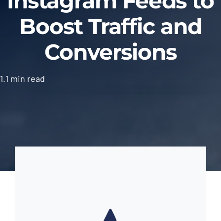
Instagram Feeds to
Boost Traffic and
Contact
Conversions
1.1 min read